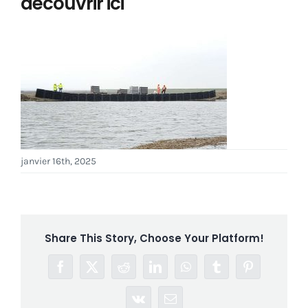
découvrir ici
janvier 16th, 2025
Share This Story, Choose Your Platform!
Facebook
Twitter
Reddit
LinkedIn
WhatsApp
Tumblr
Pinterest
Vk
Email