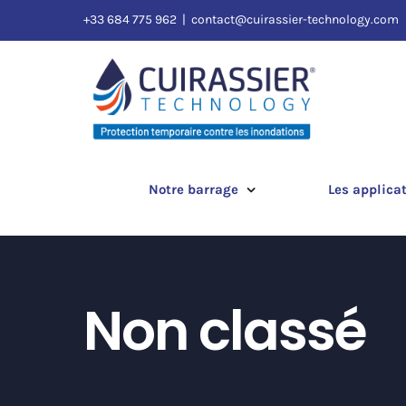
Passer
+33 684 775 962
|
contact@cuirassier-technology.com
au
contenu
Notre barrage
Les applica
Non classé